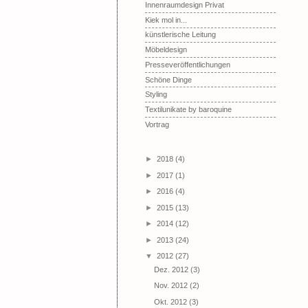
Innenraumdesign Privat
Kiek mol in...
künstlerische Leitung
Möbeldesign
Presseveröffentlichungen
Schöne Dinge
Styling
Textilunikate by baroquine
Vortrag
►
2018
(4)
►
2017
(1)
►
2016
(4)
►
2015
(13)
►
2014
(12)
►
2013
(24)
▼
2012
(27)
Dez. 2012
(3)
Nov. 2012
(2)
Okt. 2012
(3)